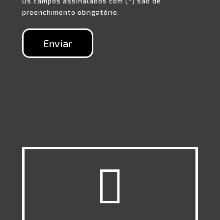
Os campos assinalados com (*) são de
preenchimento obrigatório.
