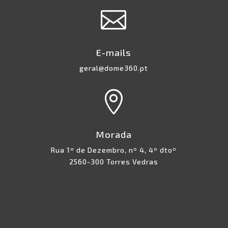

E-mails
geral@dome360.pt

Morada
Rua 1º de Dezembro, nº 4, 4º dtoº
2560-300 Torres Vedras